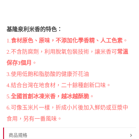
基隆泉利米香的特色：
1.
食材原色、原味，不
添加化學香精、人工色素
。
2.不含防腐劑，利用脫氧包裝技術，讓米香可
常溫
保存3個月
。
3.使用低飽和脂肪酸的健康芥花油
4.結合台灣在地食材，二十餘種創新口味。
5.
全國首創冰凍米香，越冰越酥脆
。
6.可像玉米片一樣，折成小片後加入鮮奶或豆漿中
食用，另有一番風味。
商品規格