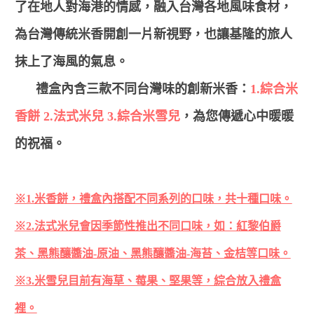
了在地人對海港的情感，融入台灣各地風味食材，
為台灣傳統米香開創一片新視野，也讓基隆的旅人
抹上了海風的氣息。
禮盒內含三款不同台灣味的創新米香：
1.綜合米
香餅 2.法式米兒 3.綜合米雪兒
，為您傳遞心中暖暖
的祝福。
※1.米香餅，禮盒內搭配不同系列的口味，共十種口味。
※2.法式米兒會因季節性推出不同口味，如：紅黎伯爵
茶、黑熊釀醬油-原油、黑熊釀醬油-海苔、金桔等口味。
※3.米雪兒目前有海草、莓果、堅果等，綜合放入禮盒
裡。