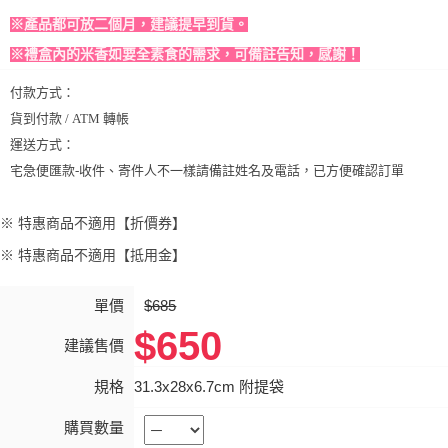
※產品都可放二個月，建議提早到貨。
※禮盒內的米香如要全素食的需求，可備註告知，感謝！
付款方式：
貨到付款 / ATM 轉帳
運送方式：
宅急便匯款-收件、寄件人不一樣請備註姓名及電話，已方便確認訂單
※ 特惠商品不適用【折價券】
※ 特惠商品不適用【抵用金】
單價
$685
$650
建議售價
規格
31.3x28x6.7cm 附提袋
購買數量