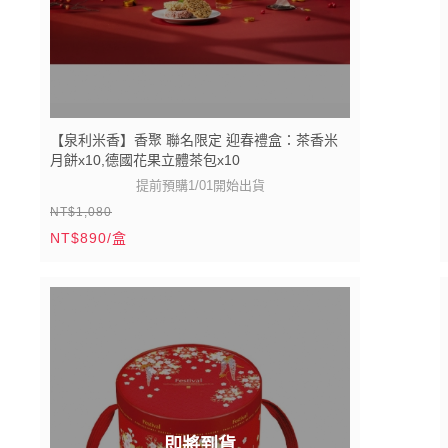
【泉利米香】香聚 聯名限定 迎春禮盒：茶香米
月餅x10,德國花果立體茶包x10
提前預購1/01開始出貨
NT$1,080
新春禮盒限時早鳥優惠
NT$890/盒
※宅配無法指定日期到貨，產品都可放二個月，建
114/12/29 - 115/01/18前預訂★同款禮盒滿10盒贈1
議提早到貨。
※禮盒內的米香如要全素食的需求，可備註告知，感
盒 滿16盒贈2盒
115/01/19 - 115/02/04前預訂★同款禮盒滿12盒贈1
謝！
盒
即將到貨