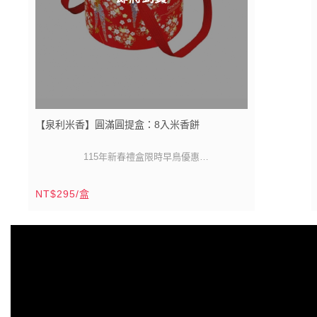
【泉利米香】圓滿圓提盒：8入米香餅
115年新春禮盒限時早鳥優惠
114/12/29 - 115/01/18前預訂★同款禮盒滿10盒贈1
※產品都可放二個月，建議提早到貨。
NT$295/盒
※禮盒內的米香如要全素食的需求，可備註告知，感
盒 滿16盒贈2盒
115/01/19 - 115/02/04前預訂★同款禮盒滿12盒贈1
謝！
盒