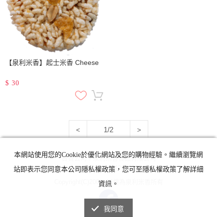
【泉利米香】起士米香 Cheese
$
30
1/2
<
>
本網站使用您的Cookie於優化網站及您的購物經驗。繼續瀏覽網
負責公司：泉利米香食品有限公司
統一編號：24215614
站即表示您同意本公司隱私權政策，您可至隱私權政策了解詳細
Copyright(C)2008. 版權為泉利米香所有
資訊。
我同意
電腦版
|
手機版