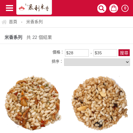
0
首頁
米香系列
-
米香系列
共
22
個結果
價格：
排序：