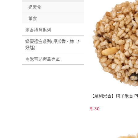
奶素食
葷食
米香禮盒系列
婚慶禮盒系列(呷米香・嫁
好尪)
＊米雪兒禮盒專區
【泉利米香】梅子米香 Pl
$
30