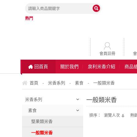
熱門
會員註冊
會
回首頁
關於我們
泉利米香介紹
商品
首頁
米香系列
素食
一般類米香
-
-
-
一般類米香
米香系列
素食
排序：
瀏覽人次
熱
堅果類米香
一般類米香