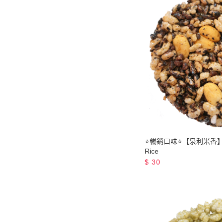
⭐暢銷口味⭐【泉利米香】黑糯米
Rice
$
30