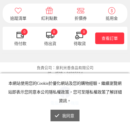
追蹤清單
紅利點數
折價券
抵用金
0
0
0
查看訂單
待付款
待出貨
待取貨
負責公司：泉利米香食品有限公司
統一編號：24215614
Copyright(C)2008. 版權為泉利米香所有
本網站使用您的Cookie於優化網站及您的購物經驗。繼續瀏覽網
站即表示您同意本公司隱私權政策，您可至隱私權政策了解詳細
資訊。
電腦版
|
手機版
我同意