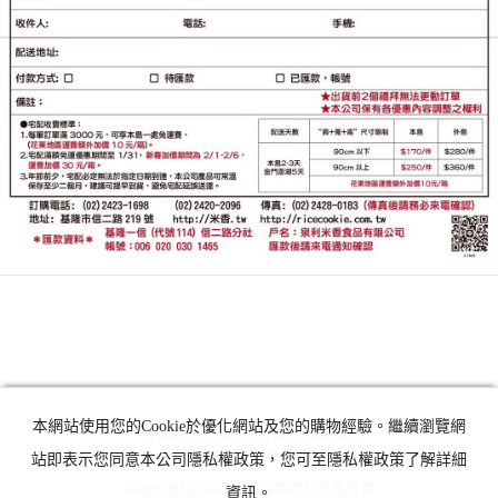
本網站使用您的Cookie於優化網站及您的購物經驗。繼續瀏覽網
負責公司：泉利米香食品有限公司
統一編號：24215614
站即表示您同意本公司隱私權政策，您可至隱私權政策了解詳細
Copyright(C)2008. 版權為泉利米香所有
資訊。