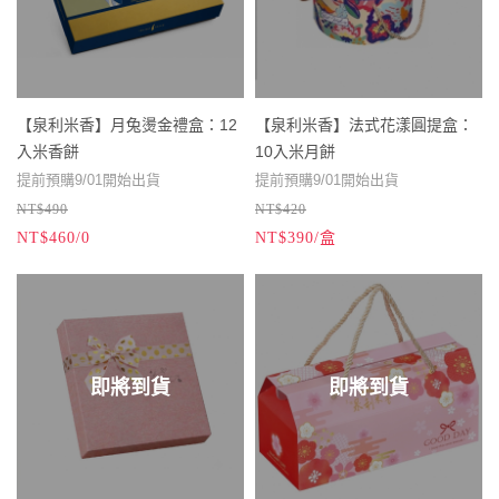
【泉利米香】月兔燙金禮盒：12
【泉利米香】法式花漾圓提盒：
入米香餅
10入米月餅
提前預購9/01開始出貨
提前預購9/01開始出貨
NT$490
NT$420
中秋禮盒限時早鳥優惠
中秋禮盒限時早鳥優惠
NT$460/0
NT$390/盒
08/07 - 08/27前預訂★同款禮盒滿
※宅配無法指定日期到貨，產品都
08/07 - 08/27前預訂★同款禮盒滿
※宅配無法指定日期到貨，產品都
10盒贈1盒 滿16盒贈2盒
可放二個月，建議提早到貨。
10盒贈1盒 滿16盒贈2盒
可放二個月，建議提早到貨。
08/28 - 09/11 前預訂★同款禮盒滿
※禮盒內的米香如要全素食的需
08/28 - 09/11 前預訂★同款禮盒滿
※禮盒內的米香如要全素食的需
12盒贈1盒
求，可備註告知，感謝！
12盒贈1盒
求，可備註告知，感謝！
即將到貨
即將到貨