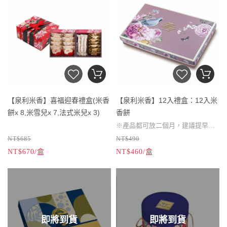
115/08/28 - 115/09/11前預訂★同款
禮盒滿12盒贈1盒
※產品都可放二個月，建議提早到
貨。
※宅配無法指定日期到貨，產品都
※禮盒內的米香如要全素食的需
可放二個月，建議提早到貨。
求，可備註告知，感謝！
※禮盒內的米香如要全素食的需
求，可備註告知，感謝！
【泉利米香】喜福迎春禮盒(米香
【泉利米香】12入禮盒：12入米
餅x 8,米雪兒x 7,法式米兒x 3)
香餅
※產品都可放二個月，建議提早到
NT$685
NT$490
貨。
NT$670/盒
NT$460/盒
※產品都可放二個月，建議提早到
※禮盒內的米香如要全素食的需
貨。
求，可備註告知，感謝！
※禮盒內的米香如要全素食的需
求，可備註告知，感謝！
即將到貨
即將到貨