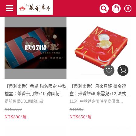
0
即將到貨
【泉利米香】香聚 聯名限定 中秋
【泉利米香】月來月好 燙金禮
禮盒：茶香米月餅x10,德國花果
盒：米香餅x6,米雪兒x12,法式米
立體茶包x10
兒x3
提前預購8/31開始出貨
115年中秋禮盒限時早鳥優惠
NT$1,080
NT$685
中秋禮盒限時早鳥優惠
115/08/07 - 115/08/27前預訂★同款
NT$890/盒
NT$650/盒
禮盒滿10盒贈1盒 滿16盒贈2盒
115/08/07 - 115/08/27前預訂★同款
115/08/28 - 115/09/11前預訂★同款
禮盒滿10盒贈1盒 滿16盒贈2盒
禮盒滿12盒贈1盒