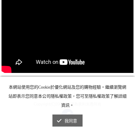
本網站使用您的Cookie於優化網站及您的購物經驗。繼續瀏覽網
負責公司：泉利米香食品有限公司
統一編號：24215614
站即表示您同意本公司隱私權政策，您可至隱私權政策了解詳細
Copyright(C)2008. 版權為泉利米香所有
資訊。
我同意
電腦版
|
手機版